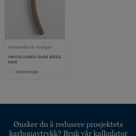
Sveisetråd for vinylgulv
UNICOLOURED DARK BEIGE
0690
Sammenlign
Ønsker du å redusere prosjektets
karbonavtrykk? Bruk vår kalkulator