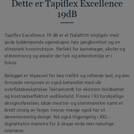
Dette er Tapiflex Excellence
19dB
Tapiflex Excellence 19 dB er et ftalatfritt vinylgulv med
gode lyddempende egenskaper, høy gangkomfort og en
slitesterk konstruksjon. Perfekt for barnehager, skoler og
eldreomsorg og arealer der lyd- og arbeidsmiljø er i
fokus.
Belegget er tilpasset for høy trafikk og rullende last, og den
fornyede versjonen er også behandlet med vår
overflatebeskyttelse Tektanium® for ekstrem holdbarhet
og kostnadseffektivt vedlikehold. Finnes i 93 forskjellige
designutførelser, både med tre- og steinmønstre samt et
bredt utvalg av farger, hvorav mange også har et
demensvennlig design. Nå også tilgjengelig i XXL -
digitaltrykte mønstre for å skape enda mer naturlige
interiører.