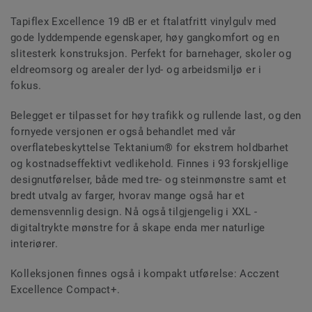
Tapiflex Excellence 19 dB er et ftalatfritt vinylgulv med
gode lyddempende egenskaper, høy gangkomfort og en
slitesterk konstruksjon. Perfekt for barnehager, skoler og
eldreomsorg og arealer der lyd- og arbeidsmiljø er i
fokus.
Belegget er tilpasset for høy trafikk og rullende last, og den
fornyede versjonen er også behandlet med vår
overflatebeskyttelse Tektanium® for ekstrem holdbarhet
og kostnadseffektivt vedlikehold. Finnes i 93 forskjellige
designutførelser, både med tre- og steinmønstre samt et
bredt utvalg av farger, hvorav mange også har et
demensvennlig design. Nå også tilgjengelig i XXL -
digitaltrykte mønstre for å skape enda mer naturlige
interiører.
Kolleksjonen finnes også i kompakt utførelse: Acczent
Excellence Compact+.