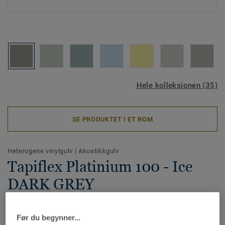
Hele kolleksjonen (35)
SE PRODUKTET I ET ROM
Heterogene vinylgulv
|
Akustikkgulv
Tapiflex Platinium 100 - Ice
DARK GREY
Tapiflex Platinium er et heterogent vinylgulv i akustisk
utførelse. Kolleksjonen tilbyr høy gangkomfort og har en
Før du begynner...