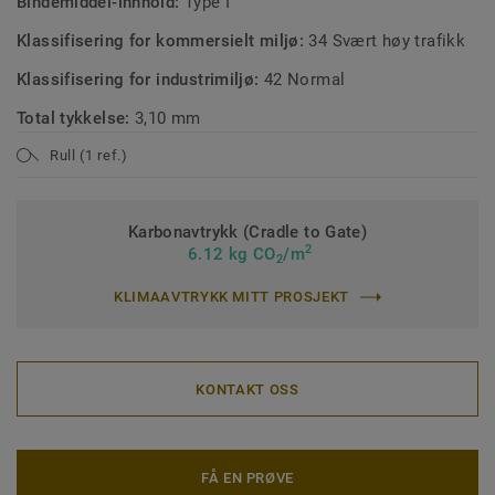
Bindemiddel-innhold:
Type I
Klassifisering for kommersielt miljø:
34 Svært høy trafikk
Klassifisering for industrimiljø:
42 Normal
Total tykkelse:
3,10 mm
Rull (1 ref.)
Karbonavtrykk (Cradle to Gate)
2
6.12 kg CO
/m
2
KLIMAAVTRYKK MITT PROSJEKT
KONTAKT OSS
FÅ EN PRØVE