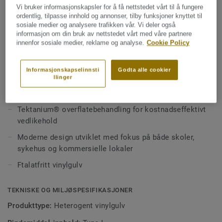
unik balanse mellom lyddempende egenskaper (17 dB) og
Vi bruker informasjonskapsler for å få nettstedet vårt til å fungere
beskyttelse mot inntrykk. Enkelt å vedlikeholde takket
ordentlig, tilpasse innhold og annonser, tilby funksjoner knyttet til
Se mer
sosiale medier og analysere trafikken vår. Vi deler også
være vår overflatebeskyttelse Tektanium® for ekstrem
informasjon om din bruk av nettstedet vårt med våre partnere
holdbarhet og forbedret rengjøring. Kolleksjonen består av
innenfor sosiale medier, reklame og analyse.
Cookie Policy
35 forskjellige mønstre og farger. Finnes også tilgjengelig i
NØKKELEGENSKAPER
kompakt utførelse i kolleksjonen Acczent Platinium.
Utmerket alternativ for offentlige miljøer med høy
Informasjonskapselinnsti
Godta alle cookier
trafikk
llinger
17 dB trinnlydsdemping for et godt arbeidsmiljø
Tektanium® overflatebehandling for kostnadseffektivt
vedlikehold
Moderne design utviklet med fokus på både skoler,
sykehus og kommersielle lokaler
Ftalatfritt vinylgulv
TEKNISKE OG MILJØSPESIFIKASJONER
Produkttype:
Heterogent vinylgulv