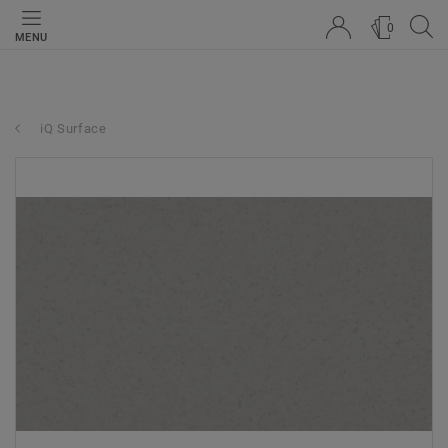
0
MENU
iQ Surface