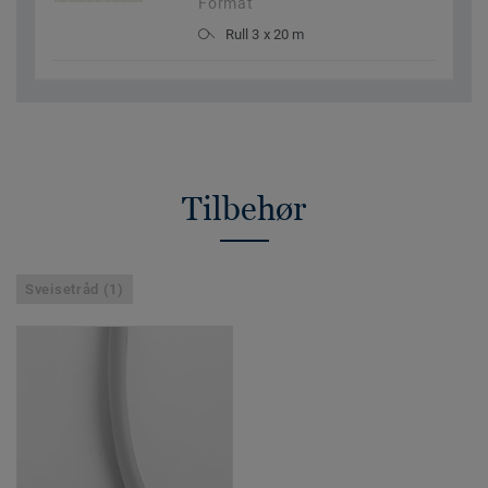
Format
Rull 3 x 20 m
Tilbehør
Sveisetråd (1)