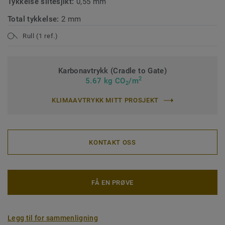
Tykkelse slitesjikt:
0,55 mm
Total tykkelse:
2 mm
Rull (1 ref.)
Karbonavtrykk (Cradle to Gate)
2
5.67 kg CO
/m
2
KLIMAAVTRYKK MITT PROSJEKT
KONTAKT OSS
FÅ EN PRØVE
Legg til for sammenligning