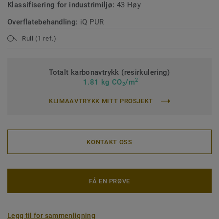
Klassifisering for industrimiljø:
43 Høy
Overflatebehandling:
iQ PUR
Rull (1 ref.)
Totalt karbonavtrykk (resirkulering)
2
1.81 kg CO
/m
2
KLIMAAVTRYKK MITT PROSJEKT
KONTAKT OSS
FÅ EN PRØVE
Legg til for sammenligning