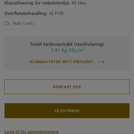
Klassifisering for industrimiljø:
43 Høy
Overflatebehandling:
iQ PUR
Rull (1 ref.)
Totalt karbonavtrykk (resirkulering)
2
1.81 kg CO
/m
2
KLIMAAVTRYKK MITT PROSJEKT
KONTAKT OSS
FÅ EN PRØVE
Legg til for sammenligning