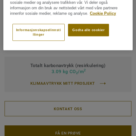
Bindemiddel-innhold:
Type I
sosiale medier og analysere trafikken vår. Vi deler også
informasjon om din bruk av nettstedet vårt med våre partnere
Klassifisering for kommersielt miljø:
34 Svært høy trafikk
innenfor sosiale medier, reklame og analyse.
Cookie Policy
Klassifisering for industrimiljø:
43 Høy
Informasjonskapselinnsti
Godta alle cookier
Overflatebehandling:
iQ PUR
llinger
Rull (1 ref.)
Flis (1 ref.)
Totalt karbonavtrykk (resirkulering)
2
3.09 kg CO
/m
2
KLIMAAVTRYKK MITT PROSJEKT
KONTAKT OSS
FÅ EN PRØVE