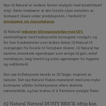
Nye iQ Natural er verdens første vinylgulv med bioattribuert
vinyl. Dette innebærer at den fossile oljen erstattes av
biobasert råvare under produksjonen, i henhold til
prinsippene om massebalanse
.
iQ Natural
reduserer klimagassutslipp med 60%
sammenlignet med tradisjonelle homogene vinylgulv, og
for hver kvadratmeter som brukes bidrar iQ Natural til
overgangen fra fossile til fornybare råvarer. iQ Natural har
samme utmerkede egenskaper som øvrige iQ-gulv; enkel
installasjon, lang levetid og unike egenskaper for hygiene
og vedlikehold.
Den nye kolleksjonen består av 35 farger, inspirert av
naturen. Det nye Natural Flakes-mønsteret med sine myke
kontraster utfyller kolleksjonens ellers diskrete
mønsterbilde, og kan brukes til å fremheve utvalgte flater.
iQ Natural Natural DUSTY BRICK 0859 kan