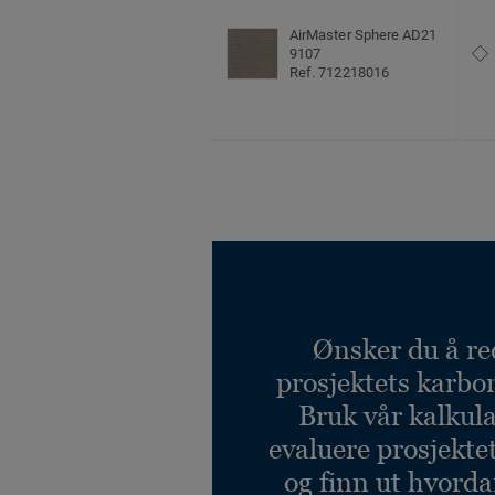
AirMaster Sphere AD21
9107
Ref. 712218016
Ønsker du å re
prosjektets karbo
Bruk vår kalkulat
evaluere prosjekte
og finn ut hvord