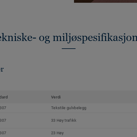
kniske- og miljøspesifikasjo
er
dard
Verdi
307
Tekstile gulvbelegg
307
33 Høy trafikk
307
23 Høy