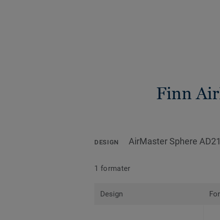
Finn Ai
AirMaster Sphere AD2
DESIGN
1 formater
Design
Fo