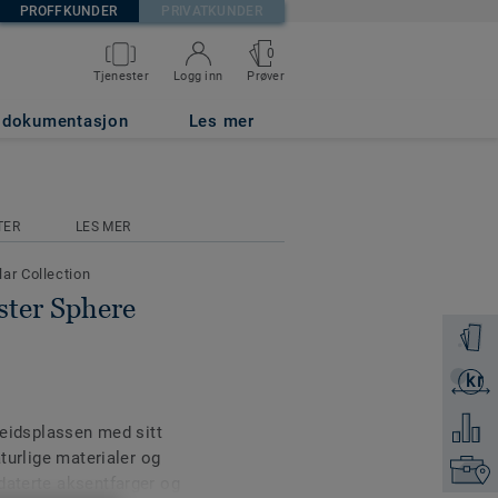
PROFFKUNDER
PRIVATKUNDER
0
Prøver
Tjenester
Logg inn
g dokumentasjon
Les mer
TER
LES MER
lar Collection
ster Sphere
Få en p
kr
Få et ti
Legg ti
rbeidsplassen med sitt
aturlige materialer og
Finn di
daterte aksentfarger og