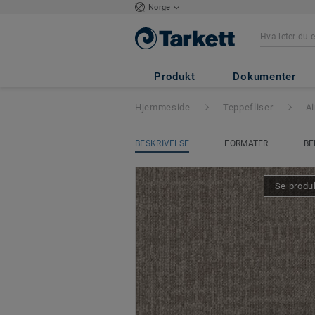
Norge
AirMaster Sphere
Produkt
Dokumenter
Hjemmeside
Teppefliser
A
BESKRIVELSE
FORMATER
BE
Se produk