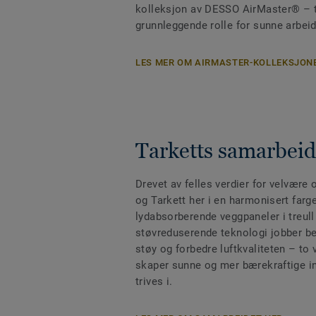
kolleksjon av DESSO AirMaster® – t
grunnleggende rolle for sunne arbei
LES MER OM AIRMASTER-KOLLEKSJON
Tarketts samarbe
Drevet av felles verdier for velvær
og Tarkett her i en harmonisert farg
lydabsorberende veggpaneler i treu
støvreduserende teknologi jobber beg
støy og forbedre luftkvaliteten – t
skaper sunne og mer bærekraftige i
trives i.