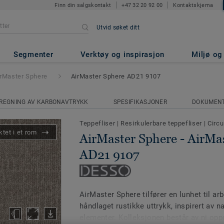
Finn din salgskontakt
+47 32 20 92 00
Kontaktskjema
Utvid søket ditt
- AirMaster Sphere AD21 9107
Segmenter
Verktøy og inspirasjon
Miljø o
irMaster Sphere
AirMaster Sphere AD21 9107
REGNING AV KARBONAVTRYKK
SPESIFIKASJONER
DOKUMEN
Teppefliser
|
Resirkulerbare teppefliser
|
Circu
tet i et rom
AirMaster Sphere - AirMa
AD21 9107
AirMaster Sphere tilfører en lunhet til a
håndlaget rustikke uttrykk, inspirert av n
elementer. Kolleksjonen består av ni opp