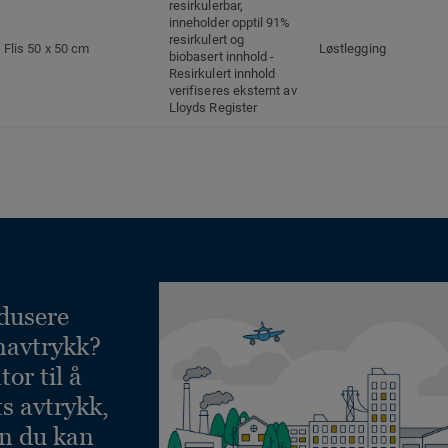
resirkulerbar,
inneholder opptil 91%
resirkulert og
Flis 50 x 50 cm
Løstlegging
biobasert innhold -
Resirkulert innhold
verifiseres eksternt av
Lloyds Register
dusere
navtrykk?
or til å
ts avtrykk,
an du kan