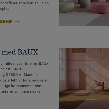
eppefliser som kan spille en
dsplasser.
ENE HER
id med BAUX
e og miljøansvar forenes BAUX
epalett. BAUX
ll og DESSO AirMasters
ge effektivt for å redusere
o viktige komponenter som
nteriører som mennesker