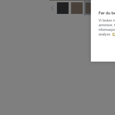
Før du be
Vi bruker i
annonser, t
informasjo
analyse.
C