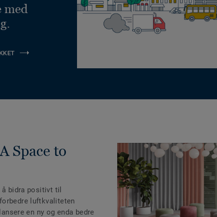
e med
g.
KKET
A Space to
 bidra positivt til
orbedre luftkvaliteten
å lansere en ny og enda bedre