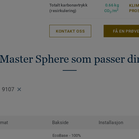
Totalt karbonavtrykk
0.66 kg
KLI
2
(resirkulering)
CO
/m
PRO
2
KONTAKT OSS
FÅ EN PRØV
rMaster Sphere som passer di
1 9107
rmat
Bakside
Installasjon
EcoBase - 100%