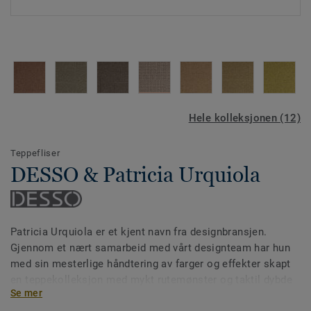
Hele kolleksjonen (12)
Teppefliser
DESSO & Patricia Urquiola
Patricia Urquiola er et kjent navn fra designbransjen.
Gjennom et nært samarbeid med vårt designteam har hun
med sin mesterlige håndtering av farger og effekter skapt
en teppekolleksjon med mykt rutemønster og taktil dybde
Se mer
– en visuell effekt med tekstur og tredimensjonell