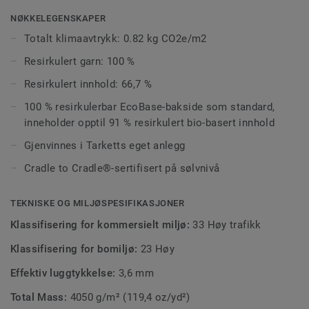
opplevelse.
NØKKELEGENSKAPER
Fargepaletten består av 12 kulører i nøytrale, dempede
Totalt klimaavtrykk: 0.82 kg CO2e/m2
toner og lysere aksenter, hvor samtlige kan kombineres
Resirkulert garn: 100 %
med hverandre.
Resirkulert innhold: 66,7 %
Teppeflisene har et svært lavt klimaavtrykk, og er fullt
100 % resirkulerbar EcoBase-bakside som standard,
resirkulerbare. Gulvet kan installeres på forskjellige måter
inneholder opptil 91 % resirkulert bio-basert innhold
og skape stilige og unike design på kontor så vel som i
hotell- og restaurantmiljøer.
Gjenvinnes i Tarketts eget anlegg
Cradle to Cradle®-sertifisert på sølvnivå
Som en del av vårt kontinuerlige arbeid med å redusere vårt
karbonavtrykk, er vi stolte av å kunne lansere en ny og
forbedret EcoBase-bakside, der en fossil ingrediens i den
TEKNISKE OG MILJØSPESIFIKASJONER
tidligere versjonen er erstattet med en ny bio-basert
Klassifisering for kommersielt miljø:
33 Høy trafikk
komponent.
Klassifisering for bomiljø:
23 Høy
Effektiv luggtykkelse:
3,6 mm
Total Mass:
4050 g/m² (119,4 oz/yd²)