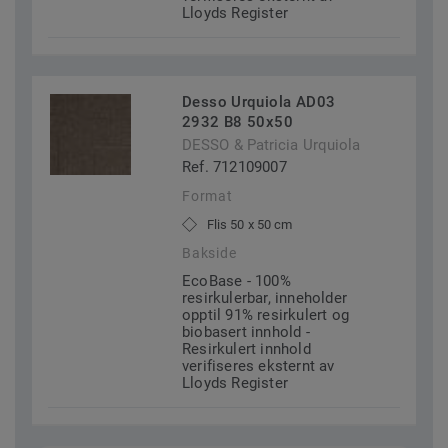
Lloyds Register
Desso Urquiola AD03
2932 B8 50x50
DESSO & Patricia Urquiola
Ref. 712109007
Format
Flis 50 x 50 cm
Bakside
EcoBase - 100%
resirkulerbar, inneholder
opptil 91% resirkulert og
biobasert innhold -
Resirkulert innhold
verifiseres eksternt av
Lloyds Register