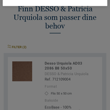
Finn DESSO & Patricia
Urquiola som passer dine
behov
FILTER (2)
Desso Urquiola AD03
2086 B8 50x50
DESSO & Patricia Urquiola
Ref. 712109004
Format
Flis 50 x 50 cm
Bakside
EcoBase - 100%