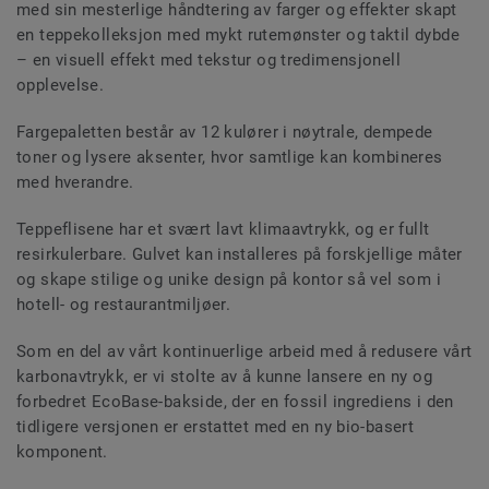
med sin mesterlige håndtering av farger og effekter skapt
en teppekolleksjon med mykt rutemønster og taktil dybde
– en visuell effekt med tekstur og tredimensjonell
opplevelse.
Fargepaletten består av 12 kulører i nøytrale, dempede
toner og lysere aksenter, hvor samtlige kan kombineres
med hverandre.
Teppeflisene har et svært lavt klimaavtrykk, og er fullt
resirkulerbare. Gulvet kan installeres på forskjellige måter
og skape stilige og unike design på kontor så vel som i
hotell- og restaurantmiljøer.
Som en del av vårt kontinuerlige arbeid med å redusere vårt
karbonavtrykk, er vi stolte av å kunne lansere en ny og
forbedret EcoBase-bakside, der en fossil ingrediens i den
tidligere versjonen er erstattet med en ny bio-basert
komponent.