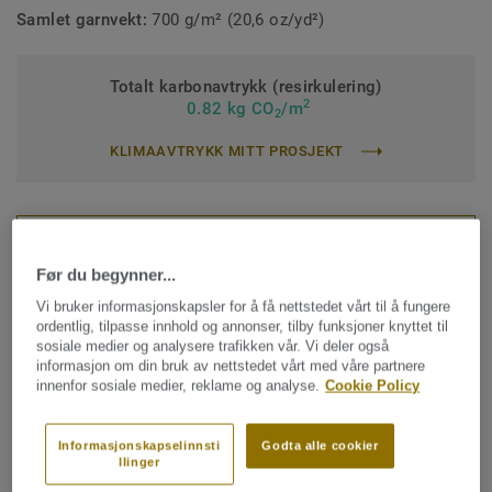
Samlet garnvekt:
700 g/m² (20,6 oz/yd²)
Totalt karbonavtrykk (resirkulering)
2
0.82 kg CO
/m
2
KLIMAAVTRYKK MITT PROSJEKT
KONTAKT OSS
Før du begynner...
Vi bruker informasjonskapsler for å få nettstedet vårt til å fungere
ordentlig, tilpasse innhold og annonser, tilby funksjoner knyttet til
FÅ EN PRØVE
sosiale medier og analysere trafikken vår. Vi deler også
informasjon om din bruk av nettstedet vårt med våre partnere
innenfor sosiale medier, reklame og analyse.
Cookie Policy
Finn din salgskontakt
Informasjonskapselinnsti
Godta alle cookier
llinger