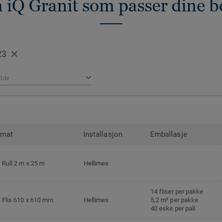
 iQ Granit som passer dine 
og butikker.
Kolleksjonen kan gjenvinnes og bli til råv
resirkulerbare gulv som inngår i vår
Circu
23
dde
rmat
Installasjon
Emballasje
Rull 2 m x 25 m
Hellimes
14 fliser per pakke
Flis 610 x 610 mm
Hellimes
5,2 m² per pakke
40 eske per pall