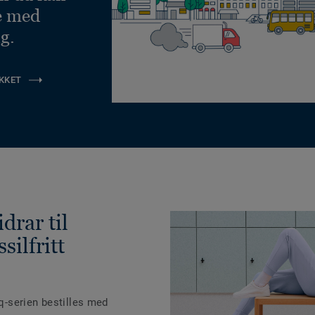
e med
g.
KKET
drar til
silfritt
iq-serien bestilles med