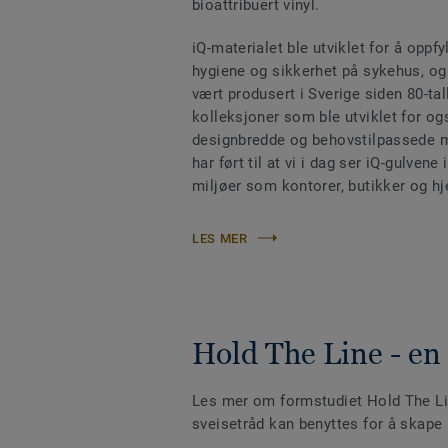
bioattribuert vinyl.
iQ-materialet ble utviklet for å oppfy
hygiene og sikkerhet på sykehus, og
vært produsert i Sverige siden 80-tall
kolleksjoner som ble utviklet for o
designbredde og behovstilpassede m
har ført til at vi i dag ser iQ-gulvene
miljøer som kontorer, butikker og 
LES MER
Hold The Line - en
Les mer om formstudiet Hold The Li
sveisetråd kan benyttes for å skape k