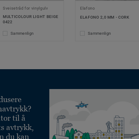
Sveisetråd for vinylgulv
Elafono
MULTICOLOUR LIGHT BEIGE
ELAFONO 2,0 MM - CORK
0422
Sammenlign
Sammenlign
dusere
navtrykk?
or til å
ts avtrykk,
an du kan