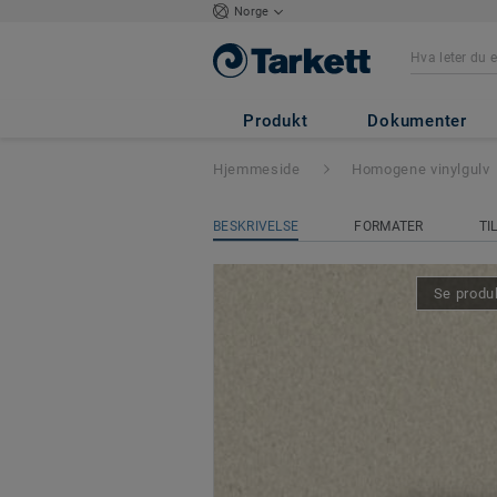
Norge
iQ Granit
- Gran
Produkt
Dokumenter
Hjemmeside
Homogene vinylgulv
BESKRIVELSE
FORMATER
TI
Se produk