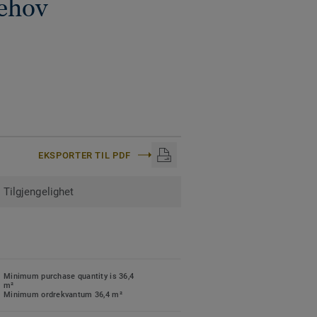
behov
are for nye gulv. Se alle
lar Collection.
EKSPORTER TIL PDF
Tilgjengelighet
Minimum purchase quantity is 36,4
m²
Minimum ordrekvantum 36,4 m²