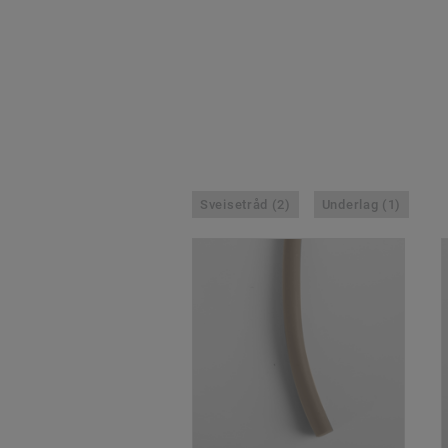
Sveisetråd (2)
Underlag (1)