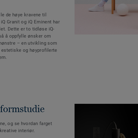
lle de høye kravene til
 iQ Granit og iQ Eminent har
et. Dette er to tidløse iQ-
gså å oppfylle ønsker om
ønstre – en utvikling som
 i estetiske og høyprofilerte
hjem.
 formstudie
ne, og se hvordan farget
reative interiør.