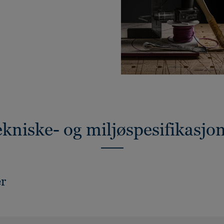
kniske- og miljøspesifikasjo
er