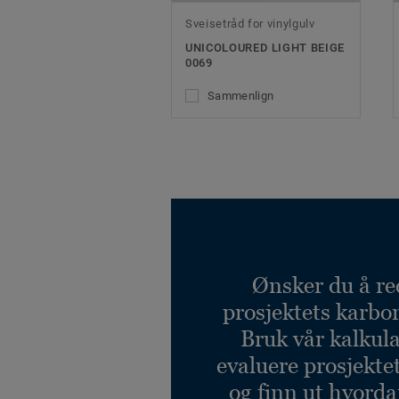
Sveisetråd for vinylgulv
UNICOLOURED LIGHT BEIGE
0069
Sammenlign
Ønsker du å re
prosjektets karbo
Bruk vår kalkulat
evaluere prosjekte
og finn ut hvord