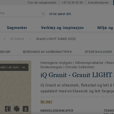
Finn din salgskontakt
+47 32 20 92 00
Kontaktskjema
Utvid søket ditt
it LIGHT SAND 0323
Segmenter
Verktøy og inspirasjon
Miljø o
iQ Granit
Granit LIGHT SAND 0323
LBEHØR
BEREGNING AV KARBONAVTRYKK
SPESIFIKASJONER
Homogene vinylgulv
|
Våtromsprodukter
|
Resi
linoleumsgulv
|
Circular Collection
tet i et rom
iQ Granit - Granit LIGH
iQ Granit er slitesterk, fleksibel og lett 
oppdatert med en klassisk og lett fargep
mønster. Kolleksjonen inneholder hele 50 
Se mer
og beige nyanser til lette pastelltoner og
NØKKELEGENSKAPER
TEKNI
iQ Granit er også komplittert med mønste