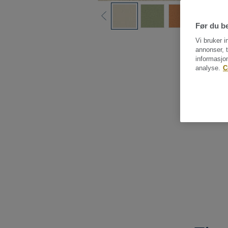
Før du be
Vi bruker i
annonser, t
informasjo
analyse.
C