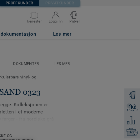
PROFFKUNDER
PRIVATKUNDER
0
Prøver
Tjenester
Logg inn
g dokumentasjon
Les mer
DOKUMENTER
LES MER
rkulerbare vinyl- og
T SAND 0323
Få en p
å legge. Kolleksjonen er
kr
Få et ti
aletten i et moderne
farger - fra nordiske grå
Legg ti
 aksenter.
Finn di
SKE OG
rserien iQ Granit Sense,