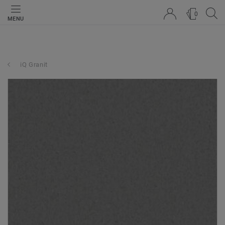
0
MENU
iQ Granit