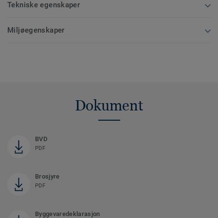
Tekniske egenskaper
Miljøegenskaper
Dokument
BVD
PDF
Brosjyre
PDF
Byggevaredeklarasjon