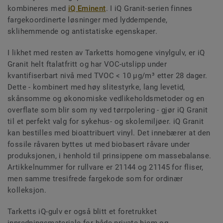
kombineres med
iQ Eminent
. I iQ Granit-serien finnes
fargekoordinerte løsninger med lyddempende,
sklihemmende og antistatiske egenskaper.
I likhet med resten av Tarketts homogene vinylgulv, er iQ
Granit helt ftalatfritt og har VOC-utslipp under
kvantifiserbart nivå med TVOC < 10 µg/m³ etter 28 dager.
Dette - kombinert med høy slitestyrke, lang levetid,
skånsomme og økonomiske vedlikeholdsmetoder og en
overflate som blir som ny ved tørrpolering - gjør iQ Granit
til et perfekt valg for sykehus- og skolemiljøer. iQ Granit
kan bestilles med bioattribuert vinyl. Det innebærer at den
fossile råvaren byttes ut med biobasert råvare under
produksjonen, i henhold til prinsippene om massebalanse.
Artikkelnummer for rullvare er 21144 og 21145 for fliser,
men samme tresifrede fargekode som for ordinær
kolleksjon.
Tarketts iQ-gulv er også blitt et foretrukket
innredningsmateriale for både private hjem og