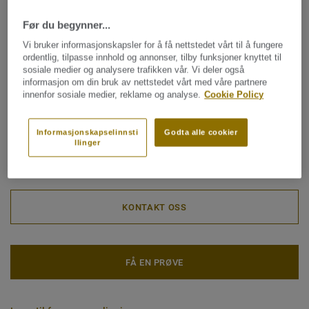
fossile råvaren byttes ut med biobasert råvare under
Klassifisering for industrimiljø:
43 Høy
produksjonen, i henhold til prinsippene om massebalanse.
Før du begynner...
Artikkelnummer for rullvare er 21144 og 21145 for fliser,
Overflatebehandling:
iQ PUR
Vi bruker informasjonskapsler for å få nettstedet vårt til å fungere
men samme tresifrede fargekode som for ordinær
ordentlig, tilpasse innhold og annonser, tilby funksjoner knyttet til
Rull (1 ref.)
Flis (1 ref.)
kolleksjon.
sosiale medier og analysere trafikken vår. Vi deler også
informasjon om din bruk av nettstedet vårt med våre partnere
innenfor sosiale medier, reklame og analyse.
Cookie Policy
Tarketts iQ-gulv er også blitt et foretrukket
Totalt karbonavtrykk (resirkulering)
innredningsmateriale for både private hjem og
2
1.81 kg CO
/m
2
kommersielle miljøer slik som kontorer og butikker.
Informasjonskapselinnsti
Godta alle cookier
llinger
KLIMAAVTRYKK MITT PROSJEKT
Kolleksjonen kan gjenvinnes og bli til råvare for nye gulv.
Se alle resirkulerbare gulv som inngår i vår
Circular
Collection.
KONTAKT OSS
FÅ EN PRØVE