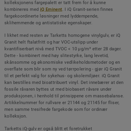
kolleksjonens fargepalett er tatt frem for å kunne
kombineres med
iQ Eminent
. I iQ Granit-serien finnes
fargekoordinerte løsninger med lyddempende,
sklihemmende og antistatiske egenskaper.
I likhet med resten av Tarketts homogene vinylgulv, er iQ
Granit helt ftalatfritt og har VOC-utslipp under
kvantifiserbart nivå med TVOC < 10 µg/m³ etter 28 dager.
Dette - kombinert med høy slitestyrke, lang levetid,
skånsomme og økonomiske vedlikeholdsmetoder og en
overflate som blir som ny ved tørrpolering - gjør iQ Granit
til et perfekt valg for sykehus- og skolemiljøer. iQ Granit
kan bestilles med bioattribuert vinyl. Det innebærer at den
fossile råvaren byttes ut med biobasert råvare under
produksjonen, i henhold til prinsippene om massebalanse.
Artikkelnummer for rullvare er 21144 og 21145 for fliser,
men samme tresifrede fargekode som for ordinær
kolleksjon.
Tarketts iQ-gulv er også blitt et foretrukket