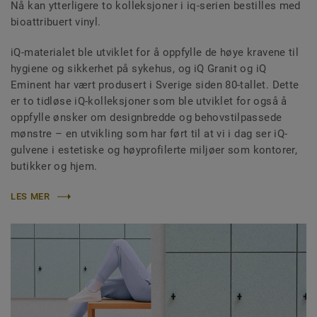
Nå kan ytterligere to kolleksjoner i iq-serien bestilles med
bioattribuert vinyl.
iQ-materialet ble utviklet for å oppfylle de høye kravene til
hygiene og sikkerhet på sykehus, og iQ Granit og iQ
Eminent har vært produsert i Sverige siden 80-tallet. Dette
er to tidløse iQ-kolleksjoner som ble utviklet for også å
oppfylle ønsker om designbredde og behovstilpassede
mønstre – en utvikling som har ført til at vi i dag ser iQ-
gulvene i estetiske og høyprofilerte miljøer som kontorer,
butikker og hjem.
LES MER