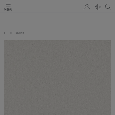
0
MENU
iQ Granit