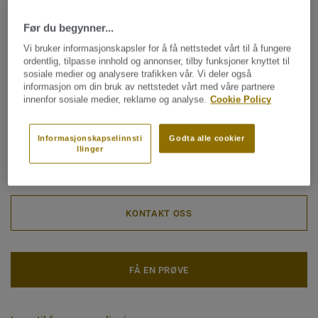
fossile råvaren byttes ut med biobasert råvare under
Klassifisering for industrimiljø:
43 Høy
produksjonen, i henhold til prinsippene om massebalanse.
Før du begynner...
Artikkelnummer for rullvare er 21144 og 21145 for fliser,
Overflatebehandling:
iQ PUR
Vi bruker informasjonskapsler for å få nettstedet vårt til å fungere
men samme tresifrede fargekode som for ordinær
ordentlig, tilpasse innhold og annonser, tilby funksjoner knyttet til
Rull (1 ref.)
Flis (1 ref.)
kolleksjon.
sosiale medier og analysere trafikken vår. Vi deler også
informasjon om din bruk av nettstedet vårt med våre partnere
innenfor sosiale medier, reklame og analyse.
Cookie Policy
Tarketts iQ-gulv er også blitt et foretrukket
Totalt karbonavtrykk (resirkulering)
innredningsmateriale for både private hjem og
2
1.81 kg CO
/m
2
kommersielle miljøer slik som kontorer og butikker.
Informasjonskapselinnsti
Godta alle cookier
llinger
KLIMAAVTRYKK MITT PROSJEKT
Kolleksjonen kan gjenvinnes og bli til råvare for nye gulv.
Se alle resirkulerbare gulv som inngår i vår
Circular
Collection.
KONTAKT OSS
FÅ EN PRØVE