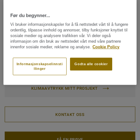
Klassifisering for bomiljø:
23 Høy
Før du begynner...
Klassifisering for kommersielt miljø:
34 Svært høy trafikk
Vi bruker informasjonskapsler for å få nettstedet vårt til å fungere
Klassifisering for industrimiljø:
43 Høy
ordentlig, tilpasse innhold og annonser, tilby funksjoner knyttet til
sosiale medier og analysere trafikken vår. Vi deler også
Quality & environment certifications:
ISO 14001
informasjon om din bruk av nettstedet vårt med våre partnere
innenfor sosiale medier, reklame og analyse.
Cookie Policy
Rull (1 ref.)
Informasjonskapselinnsti
Godta alle cookier
llinger
Totalt karbonavtrykk (resirkulering)
2
-1.92 kg CO
/m
2
KLIMAAVTRYKK MITT PROSJEKT
KONTAKT OSS
FÅ EN PRØVE