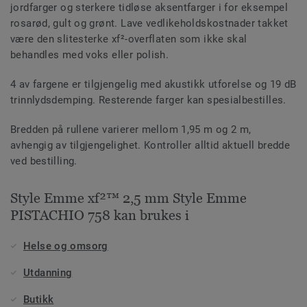
jordfarger og sterkere tidløse aksentfarger i for eksempel
rosarød, gult og grønt. Lave vedlikeholdskostnader takket
være den slitesterke xf²-overflaten som ikke skal
behandles med voks eller polish.
4 av fargene er tilgjengelig med akustikk utforelse og 19 dB
trinnlydsdemping. Resterende farger kan spesialbestilles.
Bredden på rullene varierer mellom 1,95 m og 2 m,
avhengig av tilgjengelighet. Kontroller alltid aktuell bredde
ved bestilling.
Style Emme xf²™ 2,5 mm Style Emme
PISTACHIO 758 kan brukes i
Helse og omsorg
Utdanning
Butikk