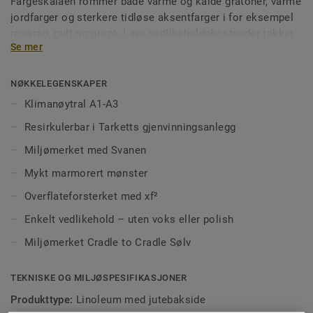
Fargeskalaen rommer både varme og kalde gråtoner, varme
jordfarger og sterkere tidløse aksentfarger i for eksempel
rosarød, gult og grønt. Lave vedlikeholdskostnader takket
Se mer
være den slitesterke xf²-overflaten som ikke skal
behandles med voks eller polish.
NØKKELEGENSKAPER
4 av fargene er tilgjengelig med akustikk utforelse og 19 dB
Klimanøytral A1-A3
trinnlydsdemping. Resterende farger kan spesialbestilles.
Resirkulerbar i Tarketts gjenvinningsanlegg
Bredden på rullene varierer mellom 1,95 m og 2 m,
Miljømerket med Svanen
avhengig av tilgjengelighet. Kontroller alltid aktuell bredde
Mykt marmorert mønster
ved bestilling.
Overflateforsterket med xf²
Enkelt vedlikehold – uten voks eller polish
Miljømerket Cradle to Cradle Sølv
TEKNISKE OG MILJØSPESIFIKASJONER
Produkttype:
Linoleum med jutebakside