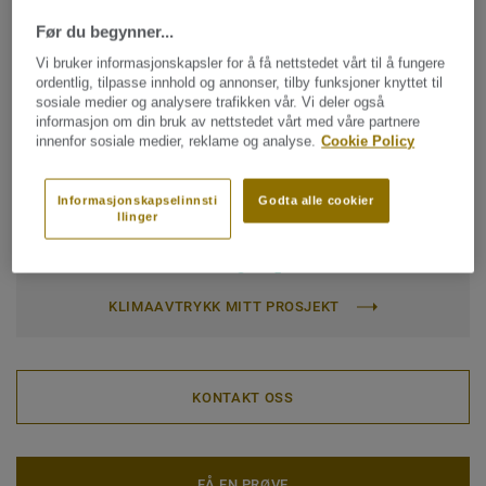
Klassifisering for bomiljø:
23 Høy
Før du begynner...
Klassifisering for kommersielt miljø:
34 Svært høy trafikk
Vi bruker informasjonskapsler for å få nettstedet vårt til å fungere
ordentlig, tilpasse innhold og annonser, tilby funksjoner knyttet til
Klassifisering for industrimiljø:
43 Høy
sosiale medier og analysere trafikken vår. Vi deler også
informasjon om din bruk av nettstedet vårt med våre partnere
Quality & environment certifications:
ISO 14001
innenfor sosiale medier, reklame og analyse.
Cookie Policy
Rull (1 ref.)
Informasjonskapselinnsti
Godta alle cookier
llinger
Totalt karbonavtrykk (resirkulering)
2
-1.92 kg CO
/m
2
KLIMAAVTRYKK MITT PROSJEKT
KONTAKT OSS
FÅ EN PRØVE