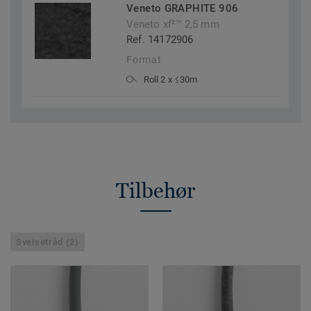
Veneto GRAPHITE 906
Veneto xf²™ 2,5 mm
Ref. 14172906
Format
Roll 2 x ≤30m
Tilbehør
Sveisetråd (2)