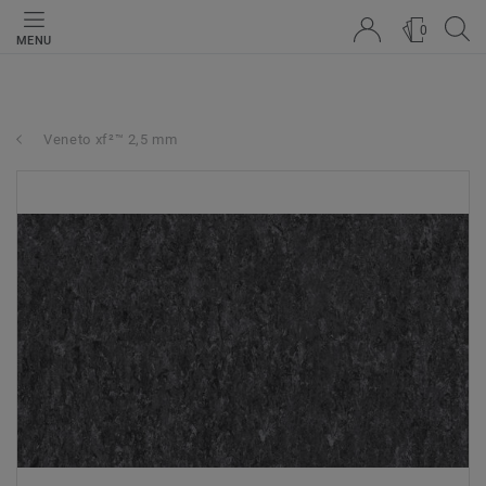
0
MENU
Veneto xf²™ 2,5 mm