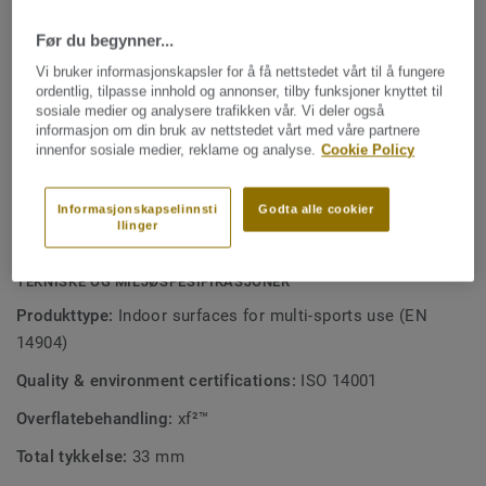
Se mer
og gymsaler i videregående skole der det stilles høye krav
til spillkvalitet. Dette er et utmerket sportsgulv for elitelag
Før du begynner...
innen basket og håndball. Gulvet er også velegnet for andre
NØKKELEGENSKAPER
Vi bruker informasjonskapsler for å få nettstedet vårt til å fungere
typer aktiviteter som utstillinger, messer og konserter
ordentlig, tilpasse innhold og annonser, tilby funksjoner knyttet til
Overflateelastisk sportsgulv - A4 EN14904
takket være god motstand mot inntrykksmerker. Lumaflex
sosiale medier og analysere trafikken vår. Vi deler også
Godt egnet for idrettshaller og gymsaler fra
informasjon om din bruk av nettstedet vårt med våre partnere
Energy Linosport xf² oppfyller alle krav i henhold til EN
innenfor sosiale medier, reklame og analyse.
Cookie Policy
videregående skole
14904.
Høy motstand mot inntrykksmerker
Informasjonskapselinnsti
Godta alle cookier
Kostnadseffektivt vedlikehold
llinger
TEKNISKE OG MILJØSPESIFIKASJONER
Produkttype:
Indoor surfaces for multi-sports use (EN
14904)
Quality & environment certifications:
ISO 14001
Overflatebehandling:
xf²™
Total tykkelse:
33 mm