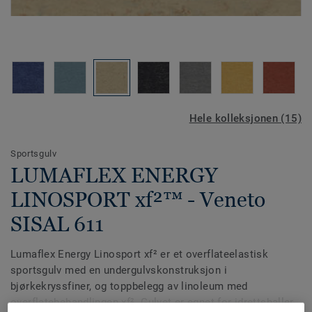
Hele kolleksjonen (15)
Sportsgulv
LUMAFLEX ENERGY
LINOSPORT xf²™ - Veneto
SISAL 611
Lumaflex Energy Linosport xf² er et overflateelastisk
sportsgulv med en undergulvskonstruksjon i
bjørkekryssfiner, og toppbelegg av linoleum med
overflatebehandlingen xf². Gulvet er egnet for idrettshaller