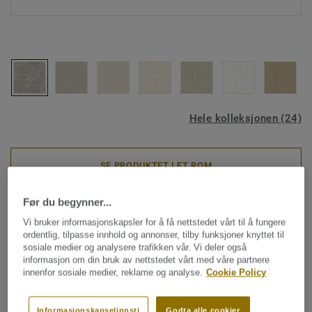
Hele kolleksjonen (24)
SE PRODUKTET I ET ROM
Før du begynner...
Veggbelegg
Vi bruker informasjonskapsler for å få nettstedet vårt til å fungere
PROTECTWALL (1.5 mm) -
ordentlig, tilpasse innhold og annonser, tilby funksjoner knyttet til
sosiale medier og analysere trafikken vår. Vi deler også
Breccia Stone GREY
informasjon om din bruk av nettstedet vårt med våre partnere
innenfor sosiale medier, reklame og analyse.
Cookie Policy
ProtectWall er en slitesterk veggmatte av ftalatfri vinyl,
designet for korridorer og pasientrom i svært krevende
Informasjonskapselinnsti
Godta alle cookier