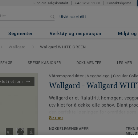
Finn din salgskontakt
+47 32 20 92 00
Kontaktskjema
Utvid søket ditt
gard WHITE GREEN
Segmenter
Verktøy og inspirasjon
Miljø o
Wallgard
Wallgard WHITE GREEN
LBEHØR
SPESIFIKASJONER
DOKUMENTER
LES MER
Våtromsprodukter
|
Veggbelegg
|
Circular Coll
tet i et rom
Wallgard - Wallgard WH
Wallgard er et ftalatfritt homogent veggp
utviklet for å dekke alle behov. Blant pro
den perfekte løsningen for områder som 
Se mer
beskyttelse, ikke bare i våtrom, men også 
eksempel helsevesen og lett industri. Tilg
NØKKELEGENSKAPER
TEKNI
sterke pasteller og mørke kontrastfarger
MILJØ
Ftalatfri