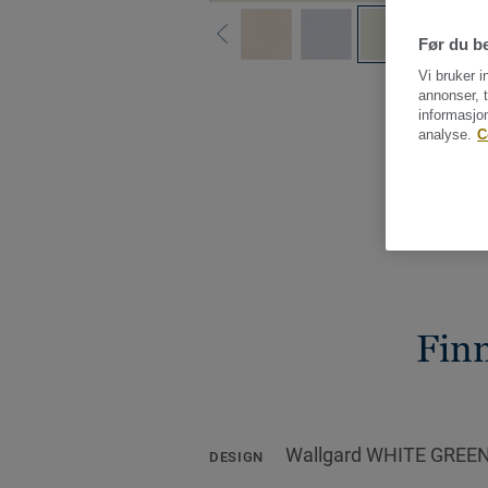
Før du be
Vi bruker i
annonser, t
informasjo
analyse.
C
Fin
Wallgard WHITE GREE
DESIGN