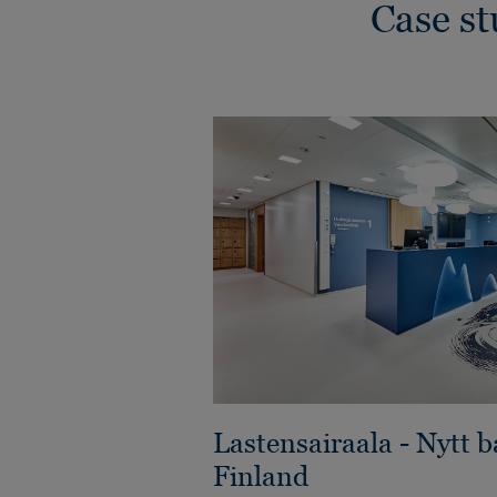
Case s
Lastensairaala - Nytt 
Finland