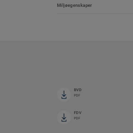
Miljøegenskaper
BVD
PDF
FDV
PDF