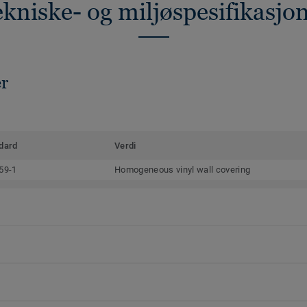
kniske- og miljøspesifikasjo
er
dard
Verdi
59-1
Homogeneous vinyl wall covering