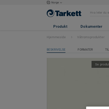
Norge
Wallgard
- Wall
Produkt
Dokumenter
Hjemmeside
Våtromsprodukter
BESKRIVELSE
FORMATER
TI
Se produk