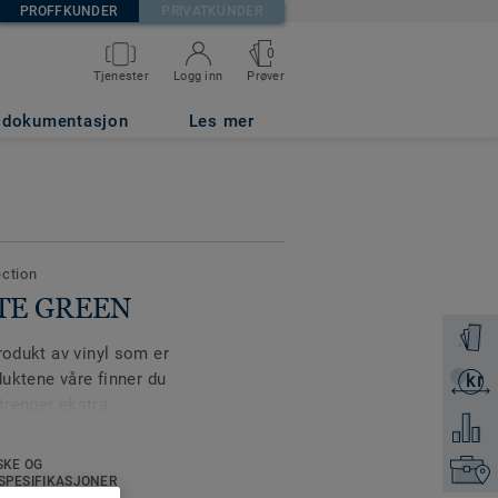
PROFFKUNDER
PRIVATKUNDER
0
Prøver
Tjenester
Logg inn
g dokumentasjon
Les mer
ection
ITE GREEN
Få en p
rodukt av vinyl som er
duktene våre finner du
kr
Få et ti
trenger ekstra
Legg ti
i andre miljøer, for
jengelig i 13 lyse farger,
SKE OG
Finn di
 som lett kan
SPESIFIKASJONER