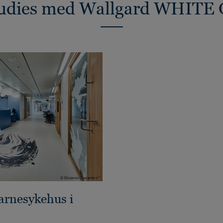
tudies med Wallgard WHIT
barnesykehus i