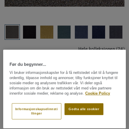
Hele kolleksjonen (24)
Før du begynner...
SE PRODUKTET I ET ROM
Vi bruker informasjonskapsler for å få nettstedet vårt til å fungere
ordentlig, tilpasse innhold og annonser, tilby funksjoner knyttet til
sosiale medier og analysere trafikken vår. Vi deler også
Teppefliser
informasjon om din bruk av nettstedet vårt med våre partnere
Arcade - Arcade B023 2931
innenfor sosiale medier, reklame og analyse.
Cookie Policy
Informasjonskapselinnsti
Godta alle cookier
llinger
DESSO Arcade er et unikt, strukturert produkt som gjør ditt
kontormiljø enda flottere. Ekstra høy teppeluv gjør at