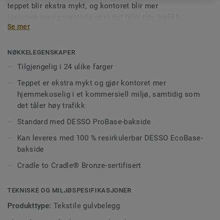
teppet blir ekstra mykt, og kontoret blir mer
hjemmekoselig samtidig som det tåler høy trafikk.
Se mer
Mønstereffekten i DESSO Arcade skaper et unikt og svært
komfortabelt innemiljø, og det er tilgjengelig i et bredt
fargeutvalg – fra nøytral brun til beige via rød, fiolett og
NØKKELEGENSKAPER
gull.
Tilgjengelig i 24 ulike farger
Teppet er ekstra mykt og gjør kontoret mer
hjemmekoselig i et kommersiell miljø, samtidig som
det tåler høy trafikk
Standard med DESSO ProBase-bakside
Kan leveres med 100 % resirkulerbar DESSO EcoBase-
bakside
Cradle to Cradle® Bronze-sertifisert
TEKNISKE OG MILJØSPESIFIKASJONER
Produkttype:
Tekstile gulvbelegg