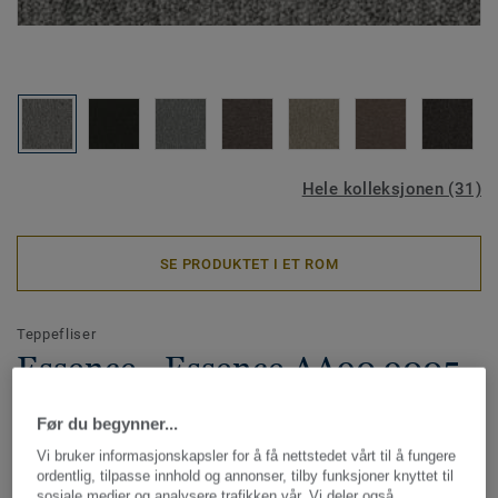
Hele kolleksjonen (31)
SE PRODUKTET I ET ROM
Teppefliser
Essence - Essence AA90 9005
Før du begynner...
Vi bruker informasjonskapsler for å få nettstedet vårt til å fungere
DESSO Essence er en slitesterk teppeflis som kombinerer
ordentlig, tilpasse innhold og annonser, tilby funksjoner knyttet til
høy ytelse med et bra prisnivå. Kolleksjonen finnes i 31
sosiale medier og analysere trafikken vår. Vi deler også