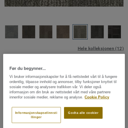
Hele kolleksjonen (12)
SE PRODUKTET I ET ROM
Før du begynner...
Vi bruker informasjonskapsler for å få nettstedet vårt til å fungere
ordentlig, tilpasse innhold og annonser, tilby funksjoner knyttet til
Teppefliser
sosiale medier og analysere trafikken vår. Vi deler også
Essence Maze - Essence Maze
informasjon om din bruk av nettstedet vårt med våre partnere
innenfor sosiale medier, reklame og analyse.
Cookie Policy
AA93 9505
Informasjonskapselinnsti
Godta alle cookier
llinger