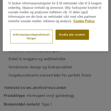
områder med høy trafikk. Gulvet kombinerer kvalitet,
Vi bruker informasjonskapsler for å få nettstedet vårt til å fungere
funksjonelle behov og lave vedlikeholdskostnader. Eclipse
ordentlig, tilpasse innhold og annonser, tilby funksjoner knyttet til
Premium finnes i 56 farger fordelt på to designvarianter;
sosiale medier og analysere trafikken vår. Vi deler også
Se mer
informasjon om din bruk av nettstedet vårt med våre partnere
innenfor sosiale medier, reklame og analyse.
Cookie Policy
Classic – tydelige kontraster med kombinasjoner av
lyse og mørke nyanser
NØKKELEGENSKAPER
Informasjonskapselinnsti
Godta alle cookier
Inneholder i gjennomsnitt 25 % resirkulert materiale
Spirit – et mer subtilt uttrykk med lav kontrast,
llinger
tilgjengelig i varme og kalde nøytrale toner samt friske
Premium Pro-overflate for enklere vedlikehold og
aksentfarger
forbedret motstandsdyktighet
Enkel å rengjøre og vedlikeholde
Kombinerer design og funksjonalitet
Fargekoordinerte sveisetråder for perfekt finish
TEKNISKE OG MILJØSPESIFIKASJONER
Produkttype:
Homogent vinyl gulvbelegg
Bindemiddel-innhold:
Type I