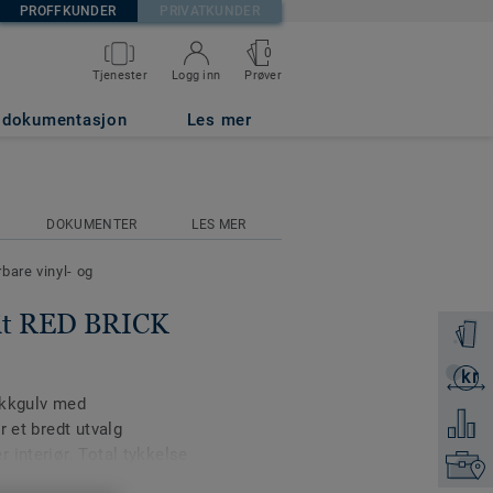
PROFFKUNDER
PRIVATKUNDER
0
Prøver
Tjenester
Logg inn
g dokumentasjon
Les mer
DOKUMENTER
LES MER
bare vinyl- og
nit RED BRICK
Få en p
kr
Få et ti
ikkgulv med
Legg ti
r et bredt utvalg
 interiør. Total tykkelse
Finn di
 dB i henhold til ISO