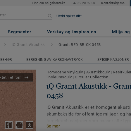
Finn din salgskontakt
+47 32 20 92 00
Kontaktskjema
Utvid søket ditt
k
- Granit RED BRICK 0458
Segmenter
Verktøy og inspirasjon
Miljø o
iQ Granit Akustikk
Granit RED BRICK 0458
LBEHØR
BEREGNING AV KARBONAVTRYKK
SPESIFIKASJONER
Homogene vinylgulv
|
Akustikkgulv
|
Resirkuler
linoleumsgulv
|
Circular Collection
tet i et rom
iQ Granit Akustikk - Gra
0458
iQ Granit Akustikk er et homogent akust
skumbakside for offentlige miljøer, og ha
fargekombinasjoner som passer alle typer
Se mer
er 3,5 mm, og trinnlydforbedring er ca. 15