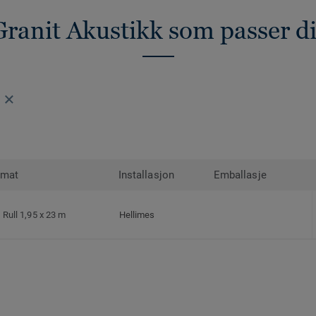
Granit Akustikk som passer d
rmat
Installasjon
Emballasje
Rull 1,95 x 23 m
Hellimes