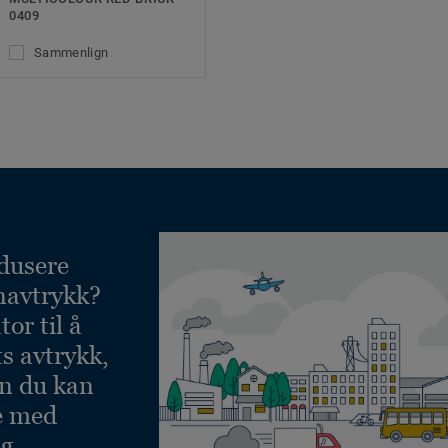
0409
Sammenlign
dusere
navtrykk?
or til å
ts avtrykk,
an du kan
e med
g.