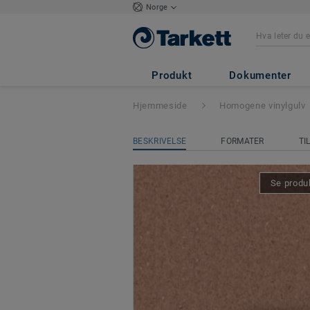
Norge
iQ Granit Akustik
Produkt
Dokumenter
Hjemmeside
Homogene vinylgulv
BESKRIVELSE
FORMATER
TI
Se produk