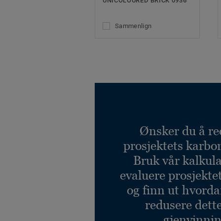
UNICOLOURED BRICK 0936
Sammenlign
Ønsker du å re
prosjektets karbo
Bruk vår kalkulat
evaluere prosjekte
og finn ut hvord
redusere dett
gjenvinnin