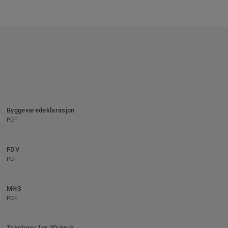
Byggevaredeklarasjon
PDF
FDV
PDF
MHS
PDF
Teksturer for 3D-bruk