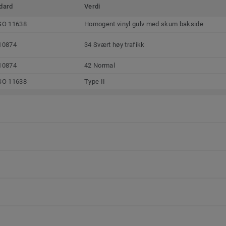
dard
Verdi
SO 11638
Homogent vinyl gulv med skum bakside
10874
34 Svært høy trafikk
10874
42 Normal
SO 11638
Type II