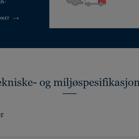
KKET
kniske- og miljøspesifikasjo
er