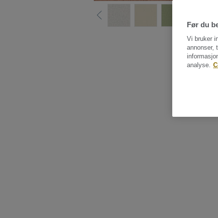
Før du be
Vi bruker i
annonser, t
informasjo
analyse.
C