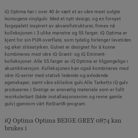
iQ Optima har i over 40 år vært et av våre mest solgte
homogene vinylgulv. Med et nytt design, og en fornyet
fargepalett inspirert av akvarellstrukturer, finnes nå
kolleksjonen i 3 ulike mønstre og 55 farger. iQ Optima er
kjent for sin PUR-overflate, som tydelig forlenger levetiden
og øker slitestyrken. Gulvet er designet for å kunne
kombineres med våre iQ Granit- og iQ Eminent-
kolleksjoner. Alle 55 farger av iQ Optima er tilgjengelige i
akustikkversjon. Kolleksjonen kan også kombineres med
våre iQ-serier med statisk ledende og avledende
egenskaper, samt våre sklisikre gulv.Alle Tarketts iQ-gulv
produseres i Sverige av ansvarlig materiale som er fullt
resirkulerbart (både installasjonssvinn og revne gamle
gulv) gjennom vårt ReStart®-program.
iQ Optima Optima BEIGE GREY 0874 kan
brukes i