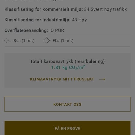
Klassifisering for kommersielt miljø:
34 Svært høy trafikk
Klassifisering for industrimiljø:
43 Høy
Overflatebehandling:
iQ PUR
Rull (1 ref.)
Flis (1 ref.)
Totalt karbonavtrykk (resirkulering)
2
1.81 kg CO
/m
2
KLIMAAVTRYKK MITT PROSJEKT
KONTAKT OSS
FÅ EN PRØVE