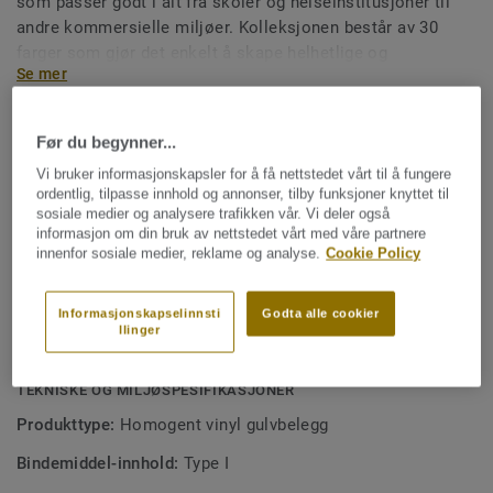
som passer godt i alt fra skoler og helseinstitusjoner til
andre kommersielle miljøer. Kolleksjonen består av 30
farger som gjør det enkelt å skape helhetlige og
Se mer
funksjonelle interiører. Premium Pro-overflaten gir gulvet
ekstra robusthet og gjør rengjøringen enklere i hverdagen.
NØKKELEGENSKAPER
Før du begynner...
Inneholder i gjennomsnitt 25 % resirkulert materiale
Vi bruker informasjonskapsler for å få nettstedet vårt til å fungere
ordentlig, tilpasse innhold og annonser, tilby funksjoner knyttet til
Premium Pro-overflate som gjør rengjøring enklere og
sosiale medier og analysere trafikken vår. Vi deler også
overflaten mer robust
informasjon om din bruk av nettstedet vårt med våre partnere
innenfor sosiale medier, reklame og analyse.
Cookie Policy
Moderne og harmoniske farger
Acczent-chips for uendelige mulige fargekombinasjoner
Informasjonskapselinnsti
Godta alle cookier
llinger
Fargekoordinert sveisetråd for perfekt resultat
TEKNISKE OG MILJØSPESIFIKASJONER
Produkttype:
Homogent vinyl gulvbelegg
Bindemiddel-innhold:
Type I