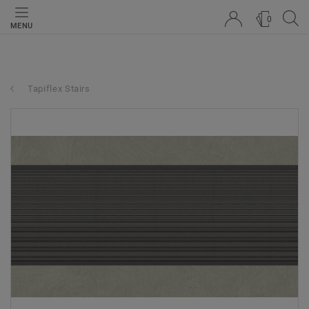
0
MENU
Tapiflex Stairs