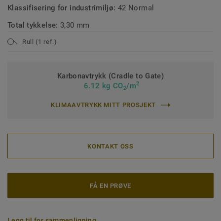
Klassifisering for industrimiljø:
42 Normal
Total tykkelse:
3,30 mm
Rull (1 ref.)
Karbonavtrykk (Cradle to Gate)
2
6.12 kg CO
/m
2
KLIMAAVTRYKK MITT PROSJEKT
KONTAKT OSS
FÅ EN PRØVE
Legg til for sammenligning