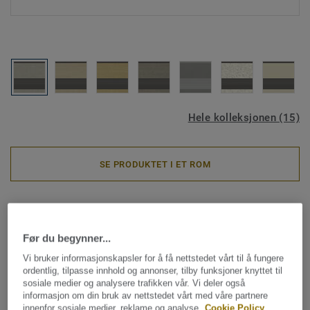
Hele kolleksjonen (15)
SE PRODUKTET I ET ROM
Heterogene vinylgulv
Tapiflex Stairs - Esquisse Stairs
Før du begynner...
LIGHT GREY
Vi bruker informasjonskapsler for å få nettstedet vårt til å fungere
ordentlig, tilpasse innhold og annonser, tilby funksjoner knyttet til
Tapiflex Stairs er Tarketts heterogene vinylgulv for
sosiale medier og analysere trafikken vår. Vi deler også
informasjon om din bruk av nettstedet vårt med våre partnere
trappehus. Kolleksjonen har fargetilpasset design som gjør
innenfor sosiale medier, reklame og analyse.
Cookie Policy