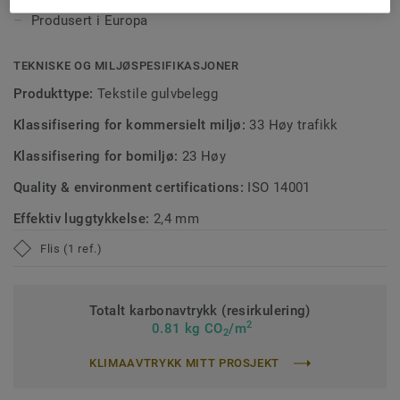
teppefliser av standardtype (medianverdier).
Produsert i Europa
TEKNISKE OG MILJØSPESIFIKASJONER
Produkttype:
Tekstile gulvbelegg
Klassifisering for kommersielt miljø:
33 Høy trafikk
Klassifisering for bomiljø:
23 Høy
Quality & environment certifications:
ISO 14001
Effektiv luggtykkelse:
2,4 mm
Flis (1 ref.)
Totalt karbonavtrykk (resirkulering)
2
0.81 kg CO
/m
2
KLIMAAVTRYKK MITT PROSJEKT