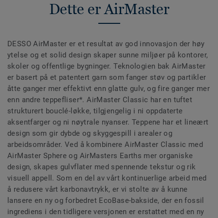
Dette er AirMaster
DESSO AirMaster er et resultat av god innovasjon der høy
ytelse og et solid design skaper sunne miljøer på kontorer,
skoler og offentlige bygninger. Teknologien bak AirMaster
er basert på et patentert garn som fanger støv og partikler
åtte ganger mer effektivt enn glatte gulv, og fire ganger mer
enn andre teppefliser*. AirMaster Classic har en tuftet
strukturert bouclé-løkke, tilgjengelig i ni oppdaterte
aksentfarger og ni nøytrale nyanser. Teppene har et lineært
design som gir dybde og skyggespill i arealer og
arbeidsområder. Ved å kombinere AirMaster Classic med
AirMaster Sphere og AirMasters Earths mer organiske
design, skapes gulvflater med spennende tekstur og rik
visuell appell. Som en del av vårt kontinuerlige arbeid med
å redusere vårt karbonavtrykk, er vi stolte av å kunne
lansere en ny og forbedret EcoBase-bakside, der en fossil
ingrediens i den tidligere versjonen er erstattet med en ny