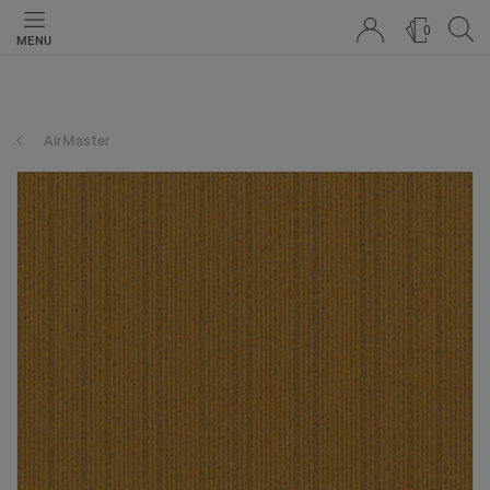
0
MENU
AirMaster