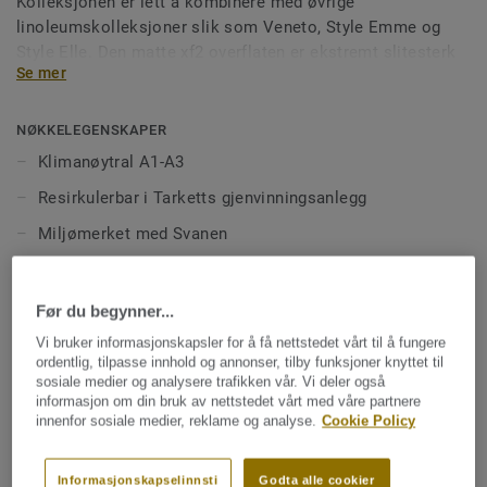
Kolleksjonen er lett å kombinere med øvrige
linoleumskolleksjoner slik som Veneto, Style Emme og
Style Elle. Den matte xf2 overflaten er ekstremt slitesterk
Se mer
og gjør gulvet mye enklere å rengjøre og vedlikeholde, uten
behov for voks eller polish. Samtlige farger er også mulig å
spesialbestille i akustikk utførelse med 19 dB
NØKKELEGENSKAPER
trinnlydsdemping.
Klimanøytral A1-A3
Resirkulerbar i Tarketts gjenvinningsanlegg
10 av fargene i kolleksjonen er spesifikt tilpasset vår
LinoWall-kolleksjon
, linoleum for vegger.
Miljømerket med Svanen
Ensfarget mønster
Fargetilpasset veggløsning
Før du begynner...
Overflateforsterket med xf²
Vi bruker informasjonskapsler for å få nettstedet vårt til å fungere
ordentlig, tilpasse innhold og annonser, tilby funksjoner knyttet til
Enkelt vedlikehold – uten voks eller polish
sosiale medier og analysere trafikken vår. Vi deler også
informasjon om din bruk av nettstedet vårt med våre partnere
Miljømerket Cradle to Cradle Sølv
innenfor sosiale medier, reklame og analyse.
Cookie Policy
TEKNISKE OG MILJØSPESIFIKASJONER
Informasjonskapselinnsti
Godta alle cookier