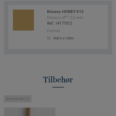
Etrusco HONEY 012
Etrusco xf²™ 2,5 mm
Ref. 14177012
Format
Roll 2 x ≤30m
Tilbehør
Sveisetråd (1)