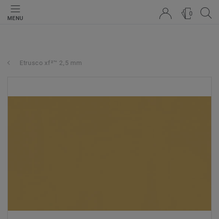
0
MENU
Etrusco xf²™ 2,5 mm