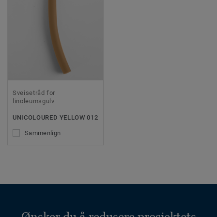
Sveisetråd for
linoleumsgulv
UNICOLOURED YELLOW 012
Sammenlign
Ønsker du å redusere prosjektets